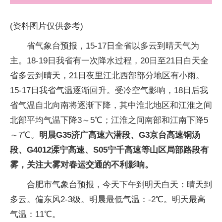
(资料图片仅供参考)
省气象台预报，15-17日全省以多云到晴天气为
主。18-19日我省有一次降水过程，20日至21日白天全
省多云到晴天，21日夜里江北西部部分地区有小雨。
15-17日我省气温逐渐回升。受冷空气影响，18日后我
省气温自北向南将逐渐下降，其中淮北地区和江淮之间
北部平均气温下降3～5℃；江淮之间南部和江南下降5
～7℃。
明晨G35济广高速六潜段、G3京台高速铜汤
段、G4012溧宁高速、S05宁千高速等山区局部路段有
雾，关注大雾对春运交通的不利影响。
合肥市气象台预报，今天下午到明天白天：晴天到
多云。偏东风2-3级。明晨最低气温：-2℃。明天最高
气温：11℃。