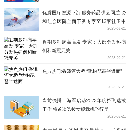
优质医疗资源下沉 服务药品供应同质 协
和红会医院全面下派专家至12家社卫中
2023-02-21
心
近期多种病毒高发 专家：大部分发热病
例和新冠无关
2023-02-21
焦点热门:香溪河大桥 “犹抱琵琶半遮面”
2023-02-21
当前快播：海军启动2023年度招飞选拔
工作 将首次选拔女舰载机飞行员
2023-02-21
天天讯息：谷城皮家洼社区——“板凳