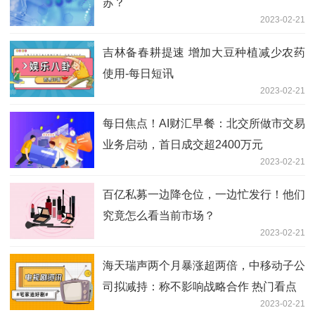
苏？
2023-02-21
吉林备春耕提速 增加大豆种植减少农药
使用-每日短讯
2023-02-21
每日焦点！AI财汇早餐：北交所做市交易
业务启动，首日成交超2400万元
2023-02-21
百亿私募一边降仓位，一边忙发行！他们
究竟怎么看当前市场？
2023-02-21
海天瑞声两个月暴涨超两倍，中移动子公
司拟减持：称不影响战略合作 热门看点
2023-02-21