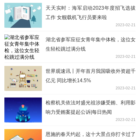
天天实时：海军启动2023年度招飞选拔
工作 女舰载机飞行员要来啦
2023-02-21
湖北省参军应征女青年集中体检，这位女
生轻松跳过满分线
2023-02-21
世界观速讯丨开年首月我国吸收外资超千
亿元 同比增长14.5%
2023-02-21
检察机关依法对盛光祖涉嫌受贿、利用影
响力受贿案提起公诉|每日热闻
2023-02-21
恩施的春天约起，这十大景点你打卡过了