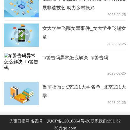
展非遗技艺 助力乡村振兴
2023-02-25
女大学生飞踹女童事件_女大学生飞踹女
童
2023-02-25
tp警告码异常怎么解决_tp警告码
2023-02-25
当前播报:北京211大学名单_北京211大
学
2023-02-25
先驱日报网
备案号：京ICP备12018864号-26
联系我们:291 32
36@qq.com