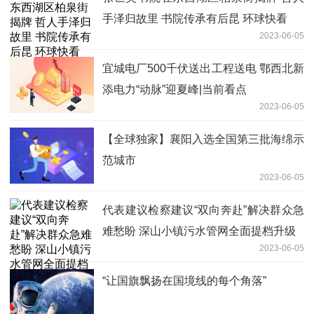
手泽归故里 书院传承有后昆 环球快看
2023-06-05
宜城电厂500千伏送出工程送电 鄂西北新
添电力“动脉”迎夏峰|当前看点
2023-06-05
【全球独家】襄阳入选全国第三批海绵示
范城市
2023-06-05
代表建议检察建议“双向奔赴”解决群众急
难愁盼 深山小镇污水管网全面提档升级
2023-06-05
“让国旗飘扬在国境线的每个角落”