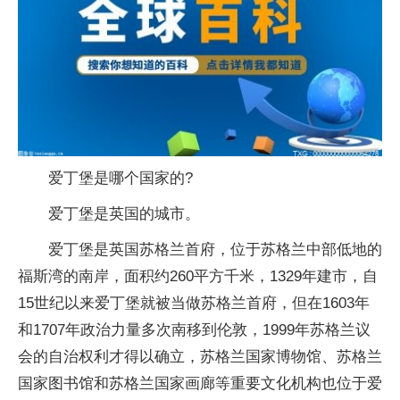
爱丁堡是哪个
国家
的?
爱丁堡是英国的城市。
爱丁堡是英国苏格兰首府，位于苏格兰中部低地的
福斯湾的南岸，面积约260
平
方千米，1329年建市，自
15世纪以来爱丁堡就被当做苏格兰首府，但在1603年
和1707年政治力量多次南移到伦敦，1999年苏格兰议
会的自治权利才得以确立，苏格兰
国家
博物馆、苏格兰
国家
图书馆和苏格兰
国家
画廊等重要文化机构也位于爱