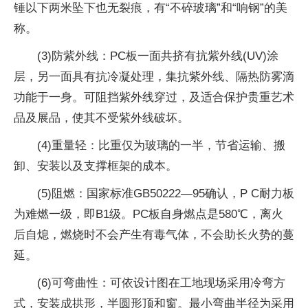
锤以下两米坠下也无裂痕，有“不碎玻璃”和“响钢”的美
称。
(3)防紫外线：PC板一面共挤有抗紫外线(UV)涂
层，另一面具有抗冷凝处理，集抗紫外线、隔热防雾滴
功能于一身。可阻挡紫外线穿过，及适合保护贵重艺术
品及展品，使其不受紫外线破坏。
(4)重量轻：比重仅为玻璃的一半，节省运输、搬
卸、安装以及支撑框架的成本。
(5)阻燃：
国家
标准GB50222—95确认，P C耐力板
为难燃一级，即B1级。PC板自身燃点是580℃，离火
后自熄，燃烧时不会产生有毒气体，不会助长火势的蔓
延。
(6)可弯曲
性
：可依设计图在工地现场采用冷弯方
式，安装成拱形，半圆形顶和窗。最小弯曲半径为采用