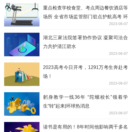
重点检查学校食堂、考点周边餐饮酒店等
场所 全省市场监管部门驻点护航高考 环
2023-06-07
球播报
湖北三家法院签署协作协议 凝聚司法合
力共护清江碧水
2023-06-07
2023高考今日开考，1291万考生奔赴考
场！
2023-06-07
躬身教学一线36年 “陀螺校长”领着学
生“转”起来|环球热消息
2023-06-07
读书是有用的！8年时间他影响两千多名