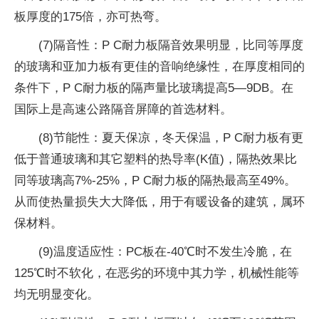
板厚度的175倍，亦可热弯。
(7)隔音
性
：P C耐力板隔音效果明显，比同等厚度
的玻璃和亚加力板有更佳的音响绝缘
性
，在厚度相同的
条件下，P C耐力板的隔声量比玻璃提高5—9DB。在
国际上是高速公路隔音屏障的首选材料。
(8)节能
性
：夏天保凉，冬天保温，P C耐力板有更
低于普通玻璃和其它塑料的热导率(K值)，隔热效果比
同等玻璃高7%-25%，P C耐力板的隔热最高至49%。
从而使热量损失
大大
降低，用于有暖设备的建筑，属环
保材料。
(9)温度适应
性
：PC板在-40℃时不发生冷脆，在
125℃时不软化，在恶劣的环境中其力学，机械
性
能等
均无明显变化。