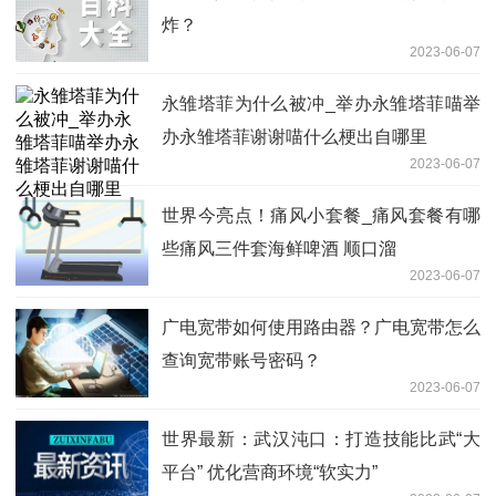
炸？
2023-06-07
永雏塔菲为什么被冲_举办永雏塔菲喵举
办永雏塔菲谢谢喵什么梗出自哪里
2023-06-07
世界今亮点！痛风小套餐_痛风套餐有哪
些痛风三件套海鲜啤酒 顺口溜
2023-06-07
广电宽带如何使用路由器？广电宽带怎么
查询宽带账号密码？
2023-06-07
世界最新：武汉沌口：打造技能比武“大
平台” 优化营商环境“软实力”