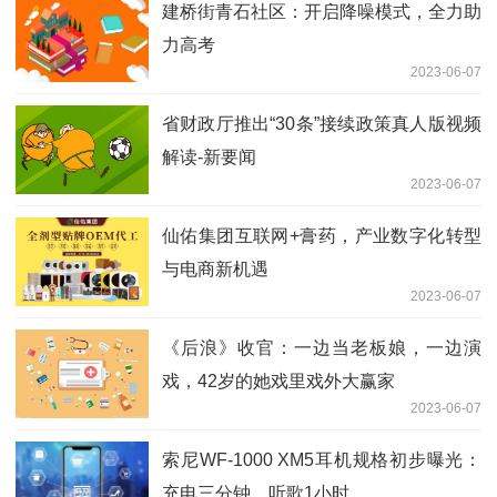
建桥街青石社区：开启降噪模式，全力助
力高考
2023-06-07
省财政厅推出“30条”接续政策真人版视频
解读-新要闻
2023-06-07
仙佑集团互联网+膏药，产业数字化转型
与电商新机遇
2023-06-07
《后浪》收官：一边当老板娘，一边演
戏，42岁的她戏里戏外大赢家
2023-06-07
索尼WF-1000 XM5耳机规格初步曝光：
充电三分钟，听歌1小时