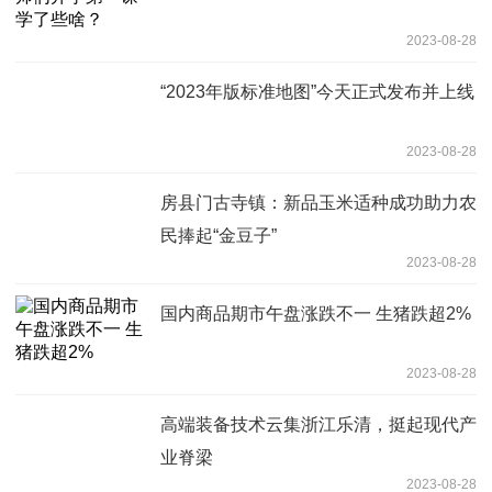
2023-08-28
“2023年版标准地图”今天正式发布并上线
2023-08-28
房县门古寺镇：新品玉米适种成功助力农
民捧起“金豆子”
2023-08-28
国内商品期市午盘涨跌不一 生猪跌超2%
2023-08-28
高端装备技术云集浙江乐清，挺起现代产
业脊梁
2023-08-28