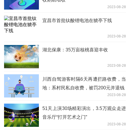
2023-08-28
宜昌市首批钛酸锂电池在猇亭下线
2023-08-28
湖北保康：35万亩核桃喜迎丰收
2023-08-28
川西自驾游客时隔6天再遭拦路收费，当
地：系村民私自收费，被罚200元并退钱
2023-08-28
51天上演30场精彩演出，3.5万观众走进
音乐厅“打开艺术之门”
2023-08-28