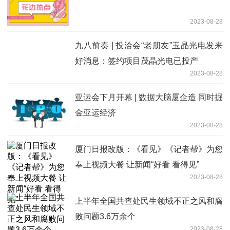
2023-08-28
九八前奏 | 投洽会“老朋友”玉晶光电发来
好消息：签约项目茂晶光电已投产
2023-08-28
亚运会下月开幕 | 数据大脑厦企造 同时掘
金亚运经济
2023-08-28
厦门日报改版：《看见》《记者帮》为您
奉上视频大餐 让新闻“好看 看得见”
2023-08-28
上半年全国共查处民生领域不正之风和腐
败问题3.6万余个
2023-08-28