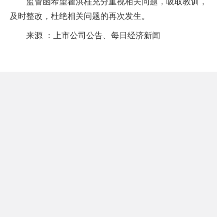
监管函希望瞿洪桂充分重视相关问题，吸取教训，
及时整改，杜绝相关问题的再次发生。
来源 ：上市公司公告、每日经济新闻