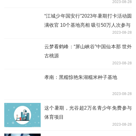
2023-08-28
“江城少年国安行”2023年暑期打卡活动圆
满收官 10个基地亮相 吸引50万人次参与
2023-08-28
云梦看鹤峰：“屏山峡谷”中国仙本那 世外
古桃源
2023-08-28
孝南：黑糯惊艳朱湖糯米种子基地
2023-08-28
这个暑期，光谷超2万名青少年免费参与
体育项目
2023-08-28