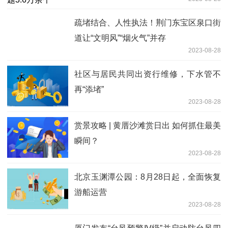
疏堵结合、人性执法！荆门东宝区泉口街
道让“文明风”“烟火气”并存
2023-08-28
社区与居民共同出资行维修，下水管不
再“添堵”
2023-08-28
赏景攻略 | 黄厝沙滩赏日出 如何抓住最美
瞬间？
2023-08-28
北京玉渊潭公园：8月28日起，全面恢复
游船运营
2023-08-28