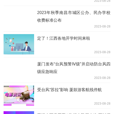
2023-08-28
2023年秋季南昌市城区公办、民办学校
收费标准公布
2023-08-28
定了！江西各地开学时间来啦
2023-08-28
厦门发布“台风预警Ⅳ级”并启动防台风四
级应急响应
2023-08-28
受台风“苏拉”影响 厦鼓游客航线停航
2023-08-28