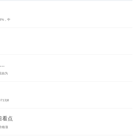
3%，中
.
案由为
.
13)8
今日看点
价格涨