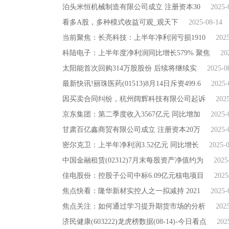
泊头米恒机械制造有限公司成立 注册资本30
2025-
看多A股，多种模式收益可观_观天下
2025-08-14
当前聚焦：长亮科技：上半年净利润亏损1910
202
科陆电子：上半年度净利润同比增长579% 聚焦
20
太阳能首次回购314万股股份 后续将继续实
2025-0
最新快讯!丽珠医药(01513)8月14日斥资499.6
2025-
因买卖合同纠纷，杭州阔辉科技有限公司起诉
202
京东集团：第二季度收入3567亿元 同比增加
2025-
甘肃百亿鑫商贸有限公司成立 注册资本20万
2025-
密尔克卫：上半年净利润3.52亿元 同比增长
2025-
中国金融租赁(02312)7月末每股资产净值约为
2025
佳电股份：控股子公司中标6.09亿元核电项目
2025
焦点快看：隆华新材实控人之一拟减持 2021
2025-
焦点关注：如何通过学习提升期货市场的分析
202
济民健康(603222)龙虎榜数据(08-14)-今日看点
202