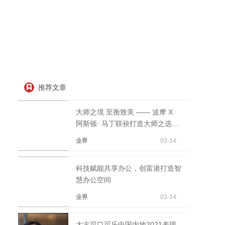
推荐文章
大师之境 至衡致美 —— 波摩 X
阿斯顿· 马丁联袂打造大师之选21
年
业界
03-14
科技赋能共享办公，创富港打造智
慧办公空间
业界
03-14
太古可口可乐中国内地2021表现