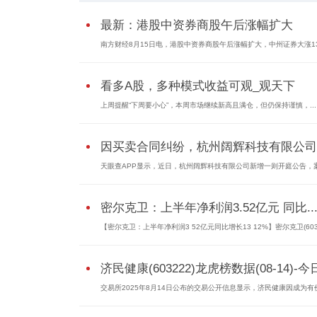
最新：港股中资券商股午后涨幅扩大
南方财经8月15日电，港股中资券商股午后涨幅扩大，中州证券大涨1
看多A股，多种模式收益可观_观天下
上周提醒“下周要小心”，本周市场继续新高且满仓，但仍保持谨慎，...
因买卖合同纠纷，杭州阔辉科技有限公司..
天眼查APP显示，近日，杭州阔辉科技有限公司新增一则开庭公告，
密尔克卫：上半年净利润3.52亿元 同比..
【密尔克卫：上半年净利润3 52亿元同比增长13 12%】密尔克卫(6037
济民健康(603222)龙虎榜数据(08-14)-
交易所2025年8月14日公布的交易公开信息显示，济民健康因成为有