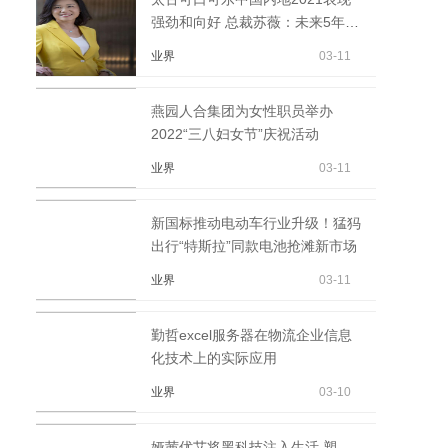
强劲和向好 总裁苏薇：未来5年将
继续加大在华投资
业界
03-11
燕园人合集团为女性职员举办
2022“三八妇女节”庆祝活动
业界
03-11
新国标推动电动车行业升级！猛犸
出行“特斯拉”同款电池抢滩新市场
业界
03-11
勤哲excel服务器在物流企业信息
化技术上的实际应用
业界
03-10
娅茜优艾将黑科技注入生活 塑