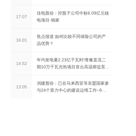
佳电股份：控股子公司中标6.09亿元核
17:07
电项目-独家
焦点报道:如何比较不同保险公司的产
16:01
品优势？
年均发电量2.23亿千瓦时!青豫直流二
14:52
期10万千瓦光热项目首台高温熔盐泵安
装完成 每日聚焦
润建股份：已在马来西亚等东盟国家参
13:05
与24个算力中心的建设运维工作-今日
热搜