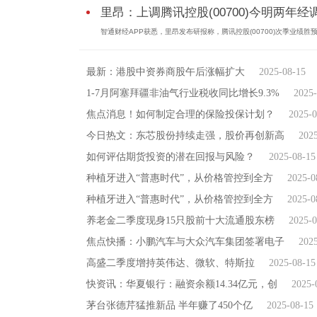
里昂：上调腾讯控股(00700)今明两年经调.
智通财经APP获悉，里昂发布研报称，腾讯控股(00700)次季业绩胜
最新：港股中资券商股午后涨幅扩大
2025-08-15
1-7月阿塞拜疆非油气行业税收同比增长9.3%
2025-
焦点消息！如何制定合理的保险投保计划？
2025-0
今日热文：东芯股份持续走强，股价再创新高
202
如何评估期货投资的潜在回报与风险？
2025-08-15
种植牙进入“普惠时代”，从价格管控到全方
2025-0
种植牙进入“普惠时代”，从价格管控到全方
2025-0
养老金二季度现身15只股前十大流通股东榜
2025-0
焦点快播：小鹏汽车与大众汽车集团签署电子
202
高盛二季度增持英伟达、微软、特斯拉
2025-08-15
快资讯：华夏银行：融资余额14.34亿元，创
2025-
茅台张德芹猛推新品 半年赚了450个亿
2025-08-15