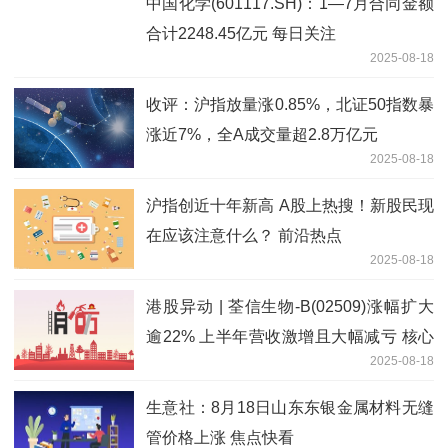
中国化学(601117.SH)：1—7月合同金额
合计2248.45亿元 每日关注
2025-08-18
收评：沪指放量涨0.85%，北证50指数暴
涨近7%，全A成交量超2.8万亿元
2025-08-18
沪指创近十年新高 A股上热搜！新股民现
在应该注意什么？ 前沿热点
2025-08-18
港股异动 | 荃信生物-B(02509)涨幅扩大
逾22% 上半年营收激增且大幅减亏 核心
2025-08-18
产品研发进展顺利_焦点短讯
生意社：8月18日山东东银金属材料无缝
管价格上涨 焦点快看