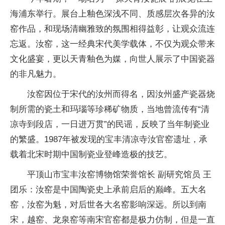
海浦东举行。展台上釉色深浅不同、质感层次各异的汝
窑作品，和现场清幽雅致的氛围相得益彰，让观众流连
忘返。汝窑，这一经典宋代美学载体，不仅为观众带来
文化盛宴，更以天青釉色为媒，向世人展示了中国瓷器
的非凡魅力。
汝窑因位于宋代的汝州而得名，因汝州盛产瓷器烧
制所需的瓷土和玛瑙等珍稀矿物质，当地曾流传有“清
凉寺到段店，一日进万贯”的民谣，反映了当年制瓷业
的繁盛。1987年被发现的宝丰清凉寺汝官窑遗址，承
载着北宋时期中国制瓷业登峰造极的技艺。
平顶山市宝丰汝窑博物馆荣誉馆长 副研究馆员 王
团乐：汝窑是中国陶瓷史上承前启后的巅峰。五大名
窑，汝窑为魁，对后世各大名窑影响深远。所以到南
宋，越窑、龙泉窑等南宋官窑都是极力仿制，但是一直