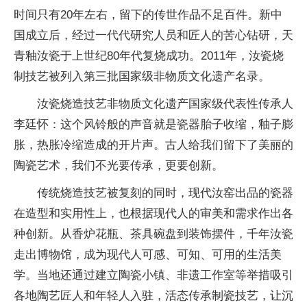
时间只有20年左右，留下的传世作品不足百件。新中
国成立后，经过一代代研究人员和匠人的苦心钻研，天
青釉汝瓷于上世纪80年代复烧成功。2011年，汝瓷烧
制技艺被列入第三批国家级非物质文化遗产名录。
汝瓷烧造技艺非物质文化遗产国家级代表性传承人
李廷怀：这个风铃般的声音就是瓷器胎子收缩，釉子膨
胀，热胀冷缩造成的开片声。古人给我们留下了美丽的
陶瓷艺术，我们不光要传承，更要创新。
传统烧造技艺被复刻的同时，现代汝窑出品的瓷器
在造型和实用性上，也根据现代人的审美和需求作出各
种创新。从香炉花瓶、茶具碗盘到装饰摆件，千年汝瓷
走出博物馆，成为现代人可感、可知、可用的生活美
学。当地还通过建立陶瓷小镇、非遗工作室等举措吸引
各地陶艺匠人和年轻人入驻，活态传承制瓷技艺，让沉