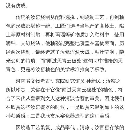
没有仿成。
传统的汝窑烧制从配料选择，到烧制工艺，再到釉
色的形成都堪称一绝。工匠们选择当地产的高岭土、黏
土等原材料制胎，再将玛瑙等矿物质加入釉料中，使用
满釉、支钉烧法，使釉彩能完整地覆盖在器物表面。历
经两次烧制，最终造就了汝瓷浑然天成，釉汁莹润，随
光变幻的特质。而“雨过天青云破处”这句诗中描绘的天
青色，更是将汝窑釉色的美学标准推向了极致。
河南省文物考古研究院研究馆员 孙新民：汝窑之
所以珍贵，关键在于它像“雨过天青云破处”的釉色，符
合了宋代从皇帝到文人这种清淡含蓄的审美。因此我们
在欣赏这些汝窑瓷器的时候，一是欣赏它温润如玉的这
种釉质感；二是我欣赏汝窑瓷器造型的这种美感。
因烧造工艺繁复、成品率低，清凉寺汝官窑存续的