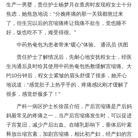
生产一男婴，责任护士杨梦月在查房时发现程女士十分
焦虑，她焦急地说：“分娩疼痛的那一关我都熬过来
了，但生完以后的宫缩痛疼让我痛不欲生，觉也睡不
好，饭也吃不下，难受得很。”
中药热奄包为患者带来“暖心”体验。 通讯员 供图
责任护士了解情况后，先耐心地安抚程女士，经医
生沟通后及时给其使用中药热奄包热敷缓解宫缩痛。大
约10分钟后，程女士紧皱的眉头舒缓了很多，她开心
地说道：“感觉肚子上热乎乎的，疼痛感比刚才缓解了
很多，感觉舒服多了！”
产科一病区护士长徐苗介绍，产后宫缩痛是产后妈
妈最常见的疼痛之一，当产后宫缩痛发生时，可以促进
子宫复旧，减少产后出血。在哺乳影响下，垂体后叶素
释放出缩宫素，加剧宫缩痛，相比初产妇，经产妇的宫