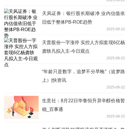
天风证券：银行股长期破净 业内估值依
旧低于整体PB-ROE趋势
2025-08-22
天普股份一字涨停 实控人方拟套现6亿杨
龚轶凡拟入主-今日观点
2025-08-22
“年龄只是数字，追梦不分早晚”（追梦路
上）|快资讯
2025-08-22
生意社：8月22日华鲁恒升异辛醇价格暂
稳_百事通
2025-08-22