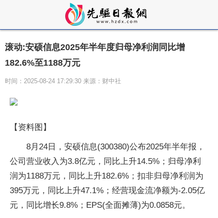
滚动:安硕信息2025年半年度归母净利润同比增
182.6%至1188万元
时间：2025-08-24 17:29:30 来源：财中社
【资料图】
8月24日，安硕信息(300380)公布2025年半年报，
公司营业收入为3.8亿元，同比上升14.5%；归母净利
润为1188万元，同比上升182.6%；扣非归母净利润为
395万元，同比上升47.1%；经营现金流净额为-2.05亿
元，同比增长9.8%；EPS(全面摊薄)为0.0858元。