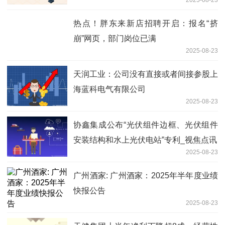
热点！胖东来新店招聘开启：报名“挤
崩”网页，部门岗位已满
2025-08-23
天润工业：公司没有直接或者间接参股上
海蓝科电气有限公司
2025-08-23
协鑫集成公布“光伏组件边框、光伏组件
安装结构和水上光伏电站”专利_视焦点讯
2025-08-23
广州酒家: 广州酒家：2025年半年度业绩
快报公告
2025-08-23