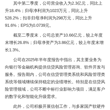
其中第二季度，公司营业收入为2.3亿元，同比上
升18.4%；归母净利润为1023万元，同比上升
528.2%；扣非归母净利润为298万元，同比上升
91.6%；EPS为0.0739元。
截至二季度末，公司总资产10.66亿元，较上年度
末增长26.8%；归母净资产为3.86亿元，较上年度末增
长1.3%。
公司在2025年半年度报告中指出，其主要业务为
向银行等金融机构提供信贷风险管理咨询、软件开发与
服务。报告期内，公司在信贷管理类系统和风险管理类
系统等领域继续保持稳定的业绩增长。特别是在信贷风
险管理领域，公司不断中标行业影响力项目，满足客户
的数字化和智能化升级需求。
此外，公司积极开展信创工作，与多家国产软硬件