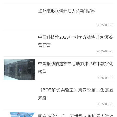
红外隐形眼镜开启人类新“视”界
2025-08-23
中国科技馆2025年“科学方法特训营”夏令
营开营
2025-08-23
中国援助的超算中心助力津巴布韦数字化
转型
2025-08-23
《BOE解忧实验室》第四季第二集震撼
来袭
2025-08-23
网友热议“二〇二五世界人形机器人运动