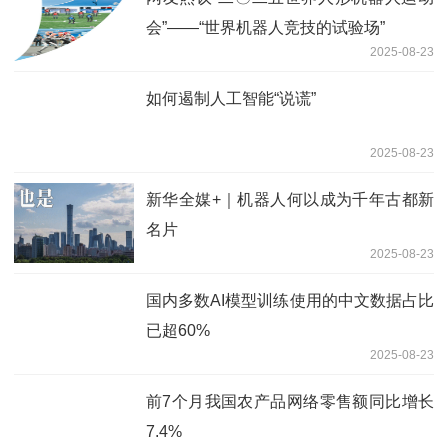
会”——“世界机器人竞技的试验场”
2025-08-23
如何遏制人工智能“说谎”
2025-08-23
新华全媒+｜机器人何以成为千年古都新
名片
2025-08-23
国内多数AI模型训练使用的中文数据占比
已超60%
2025-08-23
前7个月我国农产品网络零售额同比增长
7.4%