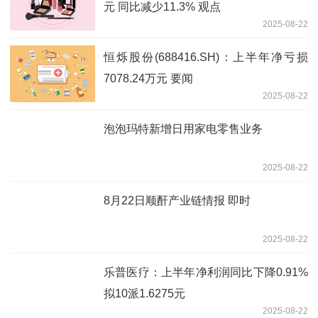
元 同比减少11.3% 观点
2025-08-22
恒烁股份(688416.SH)：上半年净亏损
7078.24万元 要闻
2025-08-22
泡泡玛特新增日用家电零售业务
2025-08-22
8月22日顺酐产业链情报 即时
2025-08-22
乐普医疗：上半年净利润同比下降0.91%
拟10派1.6275元
2025-08-22