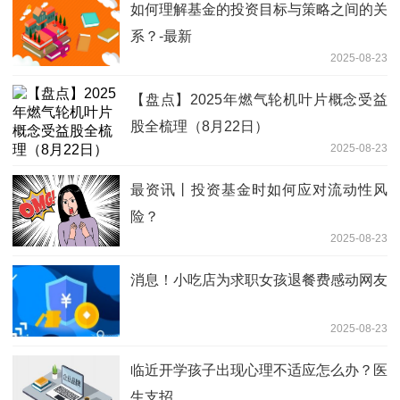
如何理解基金的投资目标与策略之间的关
系？-最新
2025-08-23
【盘点】2025年燃气轮机叶片概念受益
股全梳理（8月22日）
2025-08-23
最资讯丨投资基金时如何应对流动性风
险？
2025-08-23
消息！小吃店为求职女孩退餐费感动网友
2025-08-23
临近开学孩子出现心理不适应怎么办？医
生支招