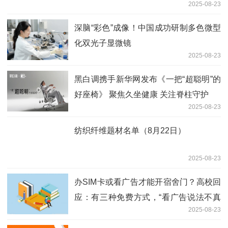
2025-08-23
深脑“彩色”成像！中国成功研制多色微型
化双光子显微镜
2025-08-23
黑白调携手新华网发布《一把“超聪明”的
好座椅》 聚焦久坐健康 关注脊柱守护
2025-08-23
纺织纤维题材名单（8月22日）
2025-08-23
办SIM卡或看广告才能开宿舍门？高校回
应：有三种免费方式，“看广告说法不真
2025-08-23
实”！记者实地探访-微资讯