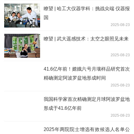
瞭望 | 哈工大仪器学科：挑战尖端 仪器报
国
2025-08-23
瞭望 | 武大遥感技术：太空之眼照见未来
2025-08-23
41.6亿年前！嫦娥六号月壤样品研究首次
精确测定阿波罗盆地形成时间
2025-08-23
我国科学家首次精确测定月球阿波罗盆地
形成于41.6亿年前
2025-08-23
2025年两院院士增选有效候选人名单公