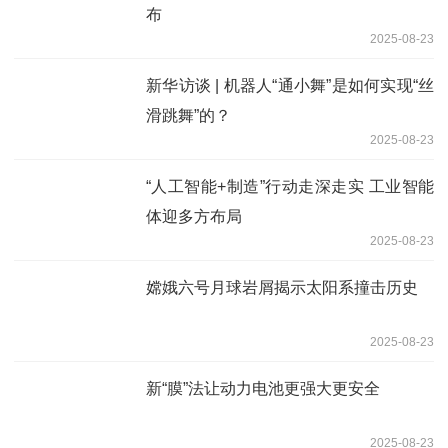
布
2025-08-23
新华访谈 | 机器人“通小舞”是如何实现“丝
滑跳舞”的？
2025-08-23
“人工智能+制造”行动走深走实 工业智能
体迎多方布局
2025-08-23
嫦娥六号月球岩屑揭示太阳系撞击历史
2025-08-23
新“膜”法让动力电池更强大更安全
2025-08-23