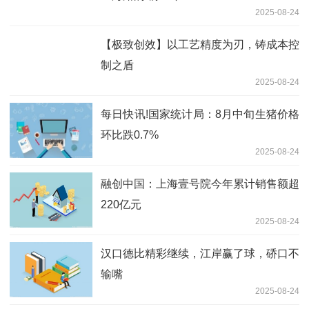
2025-08-24
【极致创效】以工艺精度为刃，铸成本控
制之盾
2025-08-24
每日快讯!国家统计局：8月中旬生猪价格
环比跌0.7%
2025-08-24
融创中国：上海壹号院今年累计销售额超
220亿元
2025-08-24
汉口德比精彩继续，江岸赢了球，硚口不
输嘴
2025-08-24