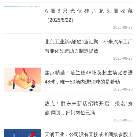
A股3只光伏硅片龙头股收藏
（2025/8/22）
2025-08-23
北京工业新动能加速汇聚，小米汽车工厂
智能化改造助力制造提效
2025-08-23
焦点精选！哈兰德48场英超主场比赛进
48球，唯一50场内进50球的是希勒
2025-08-23
热点！胖东来新店招聘开启：报名“挤
崩”网页，部门岗位已满
2025-08-23
天润工业：公司没有直接或者间接参股上