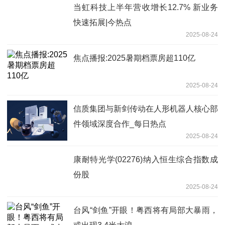
当虹科技上半年营收增长12.7% 新业务
快速拓展|今热点
2025-08-24
焦点播报:2025暑期档票房超110亿
2025-08-24
信质集团与新剑传动在人形机器人核心部
件领域深度合作_每日热点
2025-08-24
康耐特光学(02276)纳入恒生综合指数成
份股
2025-08-24
台风“剑鱼”开眼！粤西将有局部大暴雨，