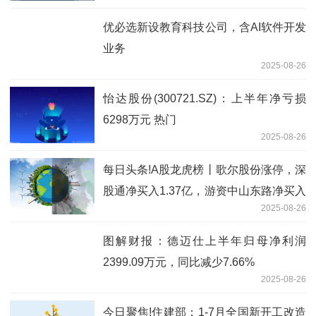
优必选新设教育科技公司，含AI软件开发
业务
2025-08-26
怡达股份(300721.SZ)：上半年净亏损
6298万元 热门
2025-08-26
每日头条!A股龙虎榜丨歌尔股份涨停，深
股通净买入1.37亿，游资中山东路净买入
2025-08-26
1.49亿，国泰海通江苏路净买入2.24亿，
上榜席位净买入3.89亿
图解财报：德迈仕上半年归母净利润
2399.09万元，同比减少7.66%
2025-08-26
今日聚焦!住建部：1-7月全国新开工改造