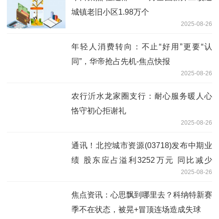
城镇老旧小区1.98万个
2025-08-26
年轻人消费转向：不止“好用”更要“认
同”，华帝抢占先机-焦点快报
2025-08-26
农行沂水龙家圈支行：耐心服务暖人心
恪守初心拒谢礼
2025-08-26
通讯！北控城市资源(03718)发布中期业
绩 股东应占溢利3252万元 同比减少
2025-08-26
74.69%
焦点资讯：心思飘到哪里去？科纳特新赛
季不在状态，被晃+冒顶连场造成失球