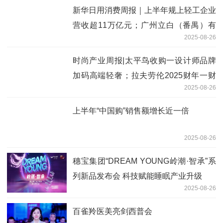
新华日用消费周报｜上半年规上轻工企业
营收超11万亿元；广州立白（番禺）有
2025-08-26
限公司获得“广东省先进级智能工厂”称号
时尚产业周报|太平鸟收购一设计师品牌
加码高端轻奢；拉夫劳伦2025财年一财
2025-08-26
季净收入超预期；中国利郎上半年净利润
减少13.4%
上半年“中国购”销售额增长近一倍
2025-08-26
穗宝集团“DREAM YOUNG岭潮·智承”系
列新品发布会 科技赋能睡眠产业升级
2025-08-26
百雀羚医美亮剑西普会