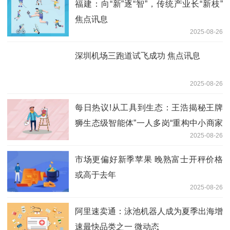
福建：向“新”逐“智”，传统产业长“新枝”
焦点讯息
2025-08-26
深圳机场三跑道试飞成功 焦点讯息
2025-08-26
每日热议!从工具到生态：王浩揭秘王牌
狮生态级智能体”一人多岗“重构中小商家
2025-08-26
增长路径
市场更偏好新季苹果 晚熟富士开秤价格
或高于去年
2025-08-26
阿里速卖通：泳池机器人成为夏季出海增
速最快品类之一 微动态