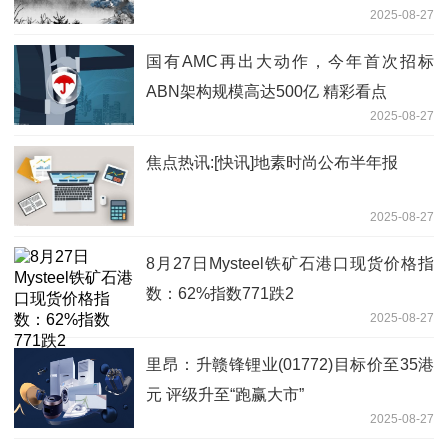
2025-08-27
国有AMC再出大动作，今年首次招标
ABN架构规模高达500亿 精彩看点
2025-08-27
焦点热讯:[快讯]地素时尚公布半年报
2025-08-27
8月27日Mysteel铁矿石港口现货价格指
数：62%指数771跌2
2025-08-27
里昂：升赣锋锂业(01772)目标价至35港
元 评级升至“跑赢大市”
2025-08-27