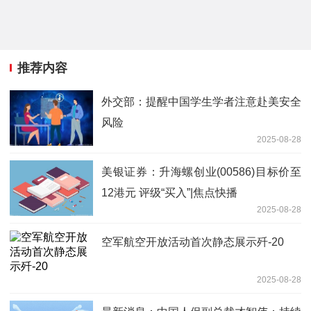
推荐内容
外交部：提醒中国学生学者注意赴美安全
风险
2025-08-28
美银证券：升海螺创业(00586)目标价至
12港元 评级“买入”|焦点快播
2025-08-28
空军航空开放活动首次静态展示歼-20
2025-08-28