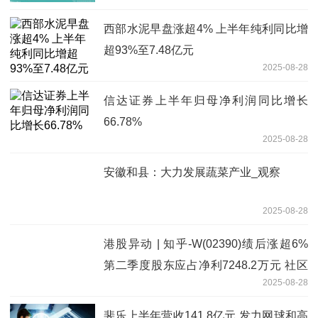
西部水泥早盘涨超4% 上半年纯利同比增
超93%至7.48亿元
2025-08-28
信达证券上半年归母净利润同比增长
66.78%
2025-08-28
安徽和县：大力发展蔬菜产业_观察
2025-08-28
港股异动 | 知乎-W(02390)绩后涨超6%
第二季度股东应占净利7248.2万元 社区
2025-08-28
创作活跃度显著提升 每日观察
斐乐上半年营收141.8亿元 发力网球和高