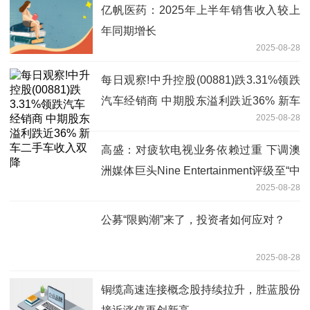
亿帆医药：2025年上半年销售收入较上
年同期增长
2025-08-28
每日观察!中升控股(00881)跌3.31%领跌
汽车经销商 中期股东溢利跌近36% 新车
2025-08-28
二手车收入双降
高盛：对疲软电视业务依赖过重 下调澳
洲媒体巨头Nine Entertainment评级至“中
2025-08-28
性”
公募“限购潮”来了，投资者如何应对？
2025-08-28
铜缆高速连接概念股持续拉升，胜蓝股份