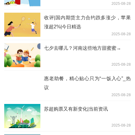
2025-08-28
收评|国内期货主力合约跌多涨少，苹果
涨超2%|今日精选
2025-08-28
七夕去哪儿？河南这些地方甜蜜蜜→
2025-08-28
惠老助餐，精心贴心只为“一饭入心”_热
议
2025-08-28
苏超购票又有新变化|当前资讯
2025-08-28