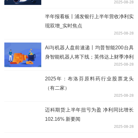
2025-08-28
半年报看板丨浦发银行上半年营收净利实
现双增_实时焦点
2025-08-28
AI与机器人盘前速递丨均普智能200台具
身智能机器人将下线；英伟达上财季净利
2025-08-28
增逾五成！
2025年：布洛芬原料药行业股票龙头
（有二家）
2025-08-28
迈科期货上半年扭亏为盈 净利同比增长
102.16% 新要闻
2025-08-28