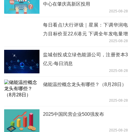
中心在肇庆高新区投用
2025-08-28
每日看点!大行评级｜星展：下调华润电
力目标价至22.6港元 下调全年发电量增
2025-08-28
长预测
盐城创投成立绿色能源公司，注册资本3
亿元-每日消息
2025-08-28
储能温控概念龙头有哪些？（8月28日）
2025-08-28
2025中国民营企业500强发布
2025-08-28