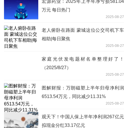
宏源药业：2025年上半年净亏损581.04
万元 每日热门
2025-08-27
老人俯卧在路面 蒙城这位公交司机下车
相助|每日聚焦
2025-08-27
家庭光伏发电题材名单整理好了！
（2025/8/27）
2025-08-27
图解财报：万朗磁塑上半年归母净利润
6513.54万元，同比减少11.31%
2025-08-27
观天下！中国人保上半年净利润267亿元
拟现金分红33.17亿元