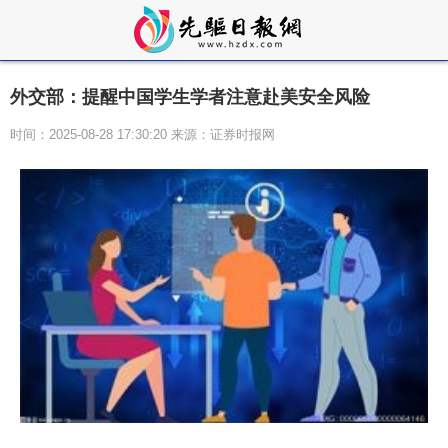
外交部：提醒中国学生学者注意赴美安全风险
时间：2025-08-28 17:30:20 来源：证券时报网