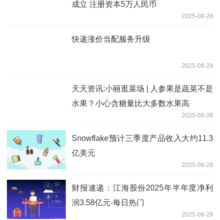
成立 注册资本5万人民币
2025-08-28
快递涨价当配服务升级
2025-08-28
天天资讯:小丽逛菜场 | 人参果是蔬菜不是
水果？小心含糖量比大多数水果高
2025-08-28
Snowflake预计三季度产品收入大约11.3
亿美元
2025-08-28
财报速递：江海股份2025年半年度净利
润3.58亿元-每日热门
2025-08-28