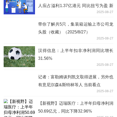
人应占溢利1.37亿港元 同比扭亏为盈 新
2025-08-27
资讯
带你了解共5只，集装箱运输上市公司龙
头股（收藏）（2025/8/27）
2025-08-27
汉得信息：上半年扣非净利润同比增长
31.56%
2025-08-27
记者：富勒姆谈判凯文取得进展，另外也
有意尼尔森&斯特林等人 当前看点
2025-08-27
【新视野】迈瑞医疗：上半年归母净利润
50.69亿元，同比下降32.96%