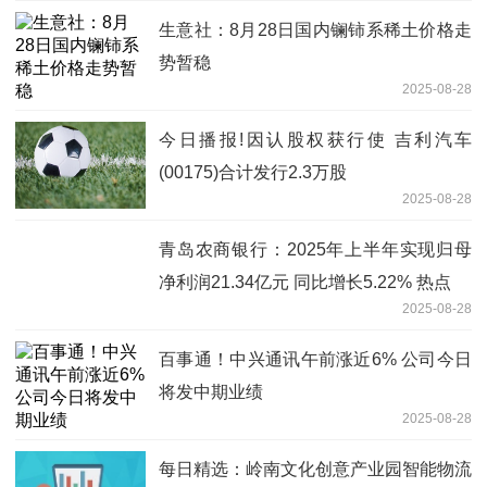
生意社：8月28日国内镧铈系稀土价格走
势暂稳
2025-08-28
今日播报!因认股权获行使 吉利汽车
(00175)合计发行2.3万股
2025-08-28
青岛农商银行：2025年上半年实现归母
净利润21.34亿元 同比增长5.22% 热点
2025-08-28
百事通！中兴通讯午前涨近6% 公司今日
将发中期业绩
2025-08-28
每日精选：岭南文化创意产业园智能物流