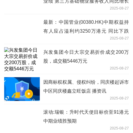
业绩 第三方基础物业服务收入同比增长
2025-08-27
26.9%
最新：中国管业(00380.HK)中期权益持
有人应占溢利约3250万港元 同比下跌
2025-08-27
13.1%
兴发集团今日大宗交易折价成交200万
股，成交额5446万元
2025-08-27
因商标权权属、侵权纠纷，同庆楼起诉市
中区同庆楼鑫立旺饭店 播资讯
2025-08-27
滚动:瑞银：升时代天使目标价至91港元
中期业绩胜预期
2025-08-27