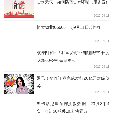
雷暴天气，如何防范雷暴哮喘（服务窗）
2025-09-11
恒大物业(06666.HK)9月11日起停牌
2025-09-11
横跨四省区！我国发现“亚洲锂腰带” 长度
达2800公里 每日资讯
2025-09-11
通讯！华泰证券完成发行20亿元次级债
券
2025-09-11
斯卡洛尼世预赛执教数据：23胜8平4
负，打进58球丢18球 快看点