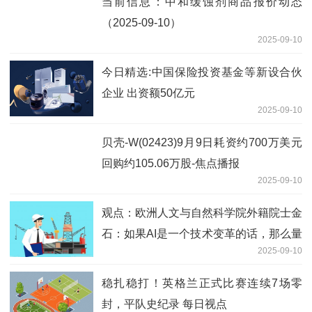
当前信息：中和缓蚀剂商品报价动态
（2025-09-10）
2025-09-10
今日精选:中国保险投资基金等新设合伙
企业 出资额50亿元
2025-09-10
贝壳-W(02423)9月9日耗资约700万美元
回购约105.06万股-焦点播报
2025-09-10
观点：欧洲人文与自然科学院外籍院士金
石：如果AI是一个技术变革的话，那么量
2025-09-10
子计算或将带来更大的变革
稳扎稳打！英格兰正式比赛连续7场零
封，平队史纪录 每日视点