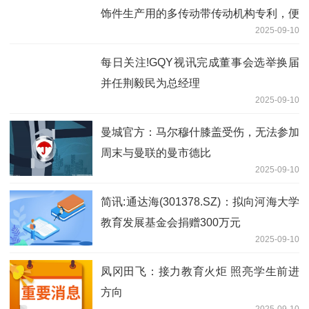
饰件生产用的多传动带传动机构专利，便
2025-09-10
于废料的及时排除
每日关注!GQY视讯完成董事会选举换届
并任荆毅民为总经理
2025-09-10
曼城官方：马尔穆什膝盖受伤，无法参加
周末与曼联的曼市德比
2025-09-10
简讯:通达海(301378.SZ)：拟向河海大学
教育发展基金会捐赠300万元
2025-09-10
凤冈田飞：接力教育火炬 照亮学生前进
方向
2025-09-10