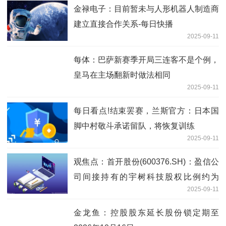
金禄电子：目前暂未与人形机器人制造商
建立直接合作关系-每日快播
2025-09-11
每体：巴萨新赛季开局三连客不是个例，
皇马在主场翻新时做法相同
2025-09-11
每日看点!结束罢赛，兰斯官方：日本国
脚中村敬斗承诺留队，将恢复训练
2025-09-11
观焦点：首开股份(600376.SH)：盈信公
司间接持有的宇树科技股权比例约为
2025-09-11
0.3%，持股比例很低
金龙鱼：控股股东延长股份锁定期至