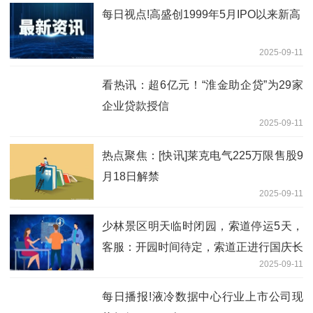
每日视点!高盛创1999年5月IPO以来新高
2025-09-11
看热讯：超6亿元！“淮金助企贷”为29家
企业贷款授信
2025-09-11
热点聚焦：[快讯]莱克电气225万限售股9
月18日解禁
2025-09-11
少林景区明天临时闭园，索道停运5天，
客服：开园时间待定，索道正进行国庆长
2025-09-11
假期前例行检修
每日播报!液冷数据中心行业上市公司现