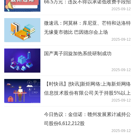
66.5万元：违反不得以承诺低收费手段招
2025-09-12
揽业务管理规定等
微速讯：阿莫林：库尼亚、芒特和达洛特
无缘曼市德比 巴因德尔会上场
2025-09-12
国产离子回旋加热系统研制成功
2025-09-12
【时快讯】[快讯]新炬网络:上海新炬网络
信息技术股份有限公司关于持股5%以上
2025-09-12
股东、董事兼高级管理人员减持股份结果
今日热议：金信诺：赣州发展累计减持公
司股份6,612,212股
2025-09-12