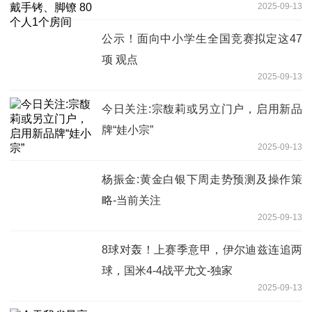
2025-09-13
公示！面向中小学生全国竞赛拟定这47
项 观点
2025-09-13
今日关注:宗馥莉或另立门户，启用新品
牌“娃小宗”
2025-09-13
杨振金:黄金白银下周走势预测及操作策
略-当前关注
2025-09-13
8球对轰！上赛季意甲，伊尔迪兹连追两
球，国米4-4战平尤文-独家
2025-09-13