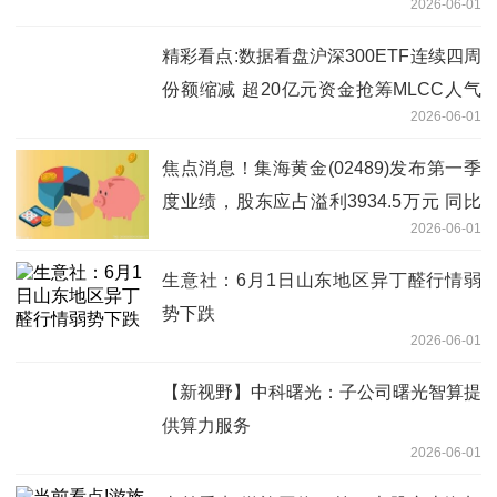
2026-06-01
银河1份研报
精彩看点:数据看盘沪深300ETF连续四周
份额缩减 超20亿元资金抢筹MLCC人气
2026-06-01
股
焦点消息！集海黄金(02489)发布第一季
度业绩，股东应占溢利3934.5万元 同比
2026-06-01
增加32.51%
生意社：6月1日山东地区异丁醛行情弱
势下跌
2026-06-01
【新视野】中科曙光：子公司曙光智算提
供算力服务
2026-06-01