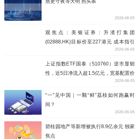
熬更守夜等天明 热头条
2026-06-05
观焦点：美银证券：升渣打集团
(02888.HK)目标价至227港元 成本指引
2026-06-05
正面评级“中性”
上证指数ETF国泰（510760）逆市显韧
性，近5日净流入超1.5亿元，宽基配置价
2026-06-05
值受关注
“一”见中国｜一颗“鲜”荔枝如何跑赢时
间？
2026-06-05
碧桂园地产等新增被执行8.9亿余元 独家
焦点