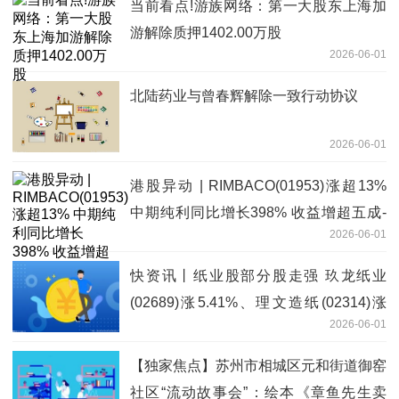
当前看点!游族网络：第一大股东上海加
游解除质押1402.00万股
2026-06-01
北陆药业与曾春辉解除一致行动协议
2026-06-01
港股异动 | RIMBACO(01953)涨超13%
中期纯利同比增长398% 收益增超五成-
2026-06-01
今日视点
快资讯丨纸业股部分股走强 玖龙纸业
(02689)涨5.41%、理文造纸(02314)涨
2026-06-01
2.31%
【独家焦点】苏州市相城区元和街道御窑
社区“流动故事会”：绘本《章鱼先生卖