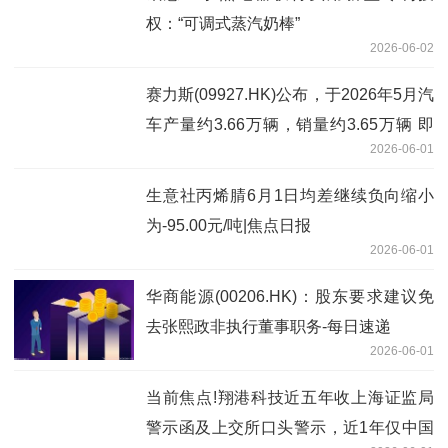
权：“可调式蒸汽奶棒”
2026-06-02
赛力斯(09927.HK)公布，于2026年5月汽
车产量约3.66万辆，销量约3.65万辆 即
2026-06-01
时焦点
生意社丙烯腈6月1日均差继续负向缩小
为-95.00元/吨|焦点日报
2026-06-01
华商能源(00206.HK)：股东要求建议免
去张熙政非执行董事职务-每日速递
2026-06-01
当前焦点!翔港科技近五年收上海证监局
警示函及上交所口头警示，近1年仅中国