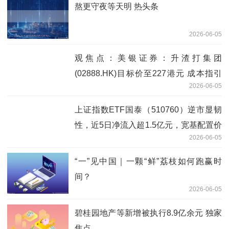
熬更守夜等天明 热头条
2026-06-05
观焦点：美银证券：升渣打集团
(02888.HK)目标价至227港元 成本指引
2026-06-05
正面评级“中性”
上证指数ETF国泰（510760）逆市显韧
性，近5日净流入超1.5亿元，宽基配置价
2026-06-05
值受关注
“一”见中国｜一颗“鲜”荔枝如何跑赢时
间？
2026-06-05
碧桂园地产等新增被执行8.9亿余元 独家
焦点