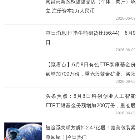
南昌高新区秋甜甜品店（个体工商户）成
立 注册资本2万人民币
2026-06-09
每日消息!恒指牛熊街货比(56:44)︱6月9
日
2026-06-09
【聚看点】6月8日有色ETF泰康基金份
额增加700万份，重仓股紫金矿业、洛阳
2026-06-09
钼业、北方稀土
头条焦点：6月8日科创创业人工智能
ETF工银基金份额增加200万份，重仓股
2026-06-09
新易盛、澜起科技、中际旭创
被追觅关联方质押2.47亿股！嘉美包装紧
急回应！|今日热门