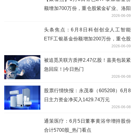
额增加700万份，重仓股紫金矿业、洛阳
2026-06-09
钼业、北方稀土
头条焦点：6月8日科创创业人工智能
ETF工银基金份额增加200万份，重仓股
2026-06-09
新易盛、澜起科技、中际旭创
被追觅关联方质押2.47亿股！嘉美包装紧
急回应！|今日热门
2026-06-08
股票行情快报：永茂泰（605208）6月8
日主力资金净买入1429.74万元
2026-06-08
通策医疗：6月5日董事黄浴华增持股份
合计5700股_热门看点