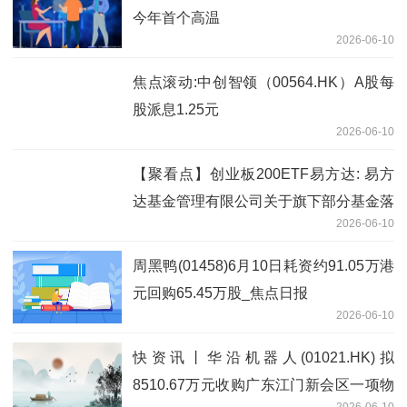
今年首个高温
2026-06-10
焦点滚动:中创智领（00564.HK）A股每
股派息1.25元
2026-06-10
【聚看点】创业板200ETF易方达: 易方
达基金管理有限公司关于旗下部分基金落
2026-06-10
实创业板中盘200指数编制方案修订相关
安排的公告
周黑鸭(01458)6月10日耗资约91.05万港
元回购65.45万股_焦点日报
2026-06-10
快资讯丨华沿机器人(01021.HK)拟
8510.67万元收购广东江门新会区一项物
2026-06-10