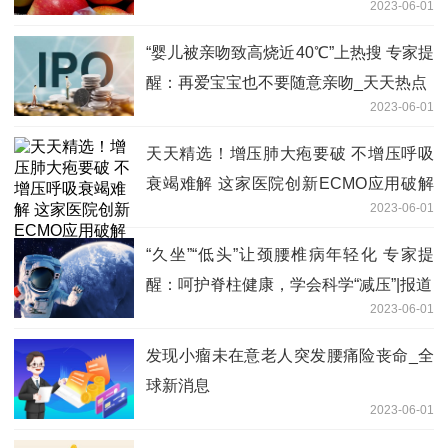
2023-06-01
“婴儿被亲吻致高烧近40℃”上热搜 专家提
醒：再爱宝宝也不要随意亲吻_天天热点
2023-06-01
天天精选！增压肺大疱要破 不增压呼吸
衰竭难解 这家医院创新ECMO应用破解
2023-06-01
患者救治“死结”
“久坐”“低头”让颈腰椎病年轻化 专家提
醒：呵护脊柱健康，学会科学“减压”|报道
2023-06-01
发现小瘤未在意老人突发腰痛险丧命_全
球新消息
2023-06-01