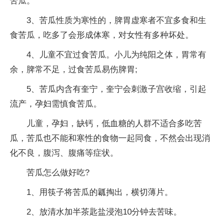
苦瓜。
3、苦瓜
性
质为寒
性
的，脾胃虚寒者不宜多食和生
食苦瓜，吃多了会形成体寒，对女
性
有多种坏处。
4、儿童不宜过食苦瓜。小儿为纯阳之体，胃常有
余，脾常不足，过食苦瓜易伤脾胃;
5、苦瓜内含有奎宁，奎宁会刺激子宫收缩，引起
流产，孕妇需慎食苦瓜。
儿童，孕妇，缺钙，低血糖的人群不适合多吃苦
瓜，苦瓜也不能和寒
性
的食物一起同食，不然会出现消
化不良，腹泻、腹痛等症状。
苦瓜怎么做好吃?
1、用筷子将苦瓜的瓤掏出，横切薄片。
2、放清水加半茶匙盐浸泡10分钟去苦味。