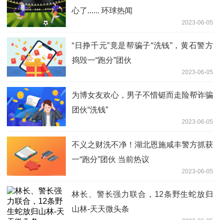
心了...... 环球热闻
2023-06-05
“日挣千元”竟是帮骗子“洗钱”，黄石警方
捣毁一“跑分”团伙
2023-06-05
为博女友欢心，男子不惜铤而走险帮诈骗
团伙“洗钱”
2023-06-05
不义之财洗不净！湖北恩施咸丰警方抓获
一“跑分”团伙 当前热议
2023-06-05
林长、警长强力联合，12条野生蛇放归
山林-天天微头条