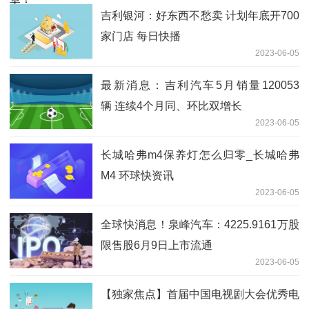
吉利银河：好东西不愁卖 计划年底开700
家门店 每日快播
2023-06-05
最新消息：吉利汽车5月销量120053
辆 连续4个月同、环比双增长
2023-06-05
长城哈弗m4保养灯怎么归零_长城哈弗
M4 环球快资讯
2023-06-05
全球快消息！泉峰汽车：4225.9161万股
限售股6月9日上市流通
2023-06-05
【独家焦点】首届中国电视剧大会优秀电