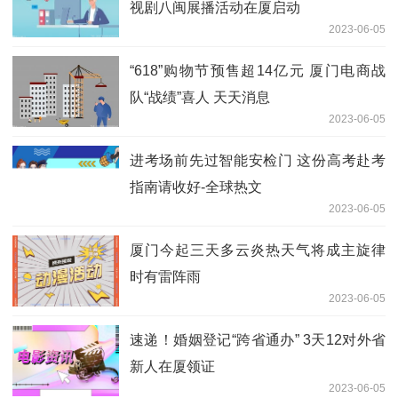
视剧八闽展播活动在厦启动
2023-06-05
“618”购物节预售超14亿元 厦门电商战
队“战绩”喜人 天天消息
2023-06-05
进考场前先过智能安检门 这份高考赴考
指南请收好-全球热文
2023-06-05
厦门今起三天多云炎热天气将成主旋律
时有雷阵雨
2023-06-05
速递！婚姻登记“跨省通办” 3天12对外省
新人在厦领证
2023-06-05