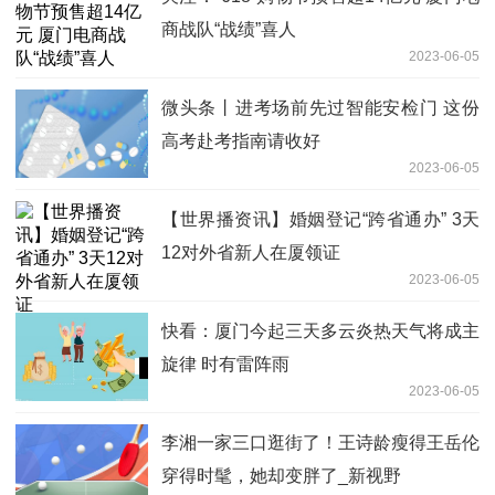
商战队“战绩”喜人
2023-06-05
微头条丨进考场前先过智能安检门 这份
高考赴考指南请收好
2023-06-05
【世界播资讯】婚姻登记“跨省通办” 3天
12对外省新人在厦领证
2023-06-05
快看：厦门今起三天多云炎热天气将成主
旋律 时有雷阵雨
2023-06-05
李湘一家三口逛街了！王诗龄瘦得王岳伦
穿得时髦，她却变胖了_新视野