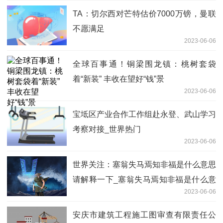
TA：切尔西对芒特估价7000万镑，曼联
不愿满足
2023-06-06
全球百事通！铜梁围龙镇：桃树套袋
着“新装” 丰收在望好“钱”景
2023-06-06
宝坻区产业合作工作组赴永登、武山学习
考察对接_世界热门
2023-06-06
世界关注：塞翁失马焉知非福是什么意思
请解释一下_塞翁失马焉知非福是什么意
2023-06-06
思\"
安庆市建筑工程施工图审查有限责任公