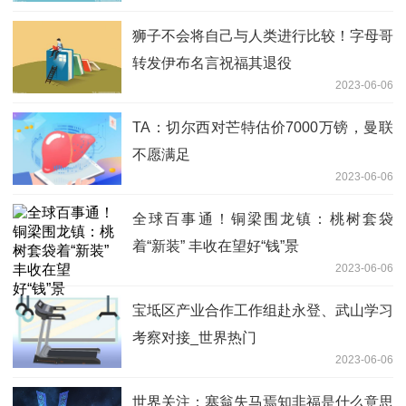
狮子不会将自己与人类进行比较！字母哥
转发伊布名言祝福其退役
2023-06-06
TA：切尔西对芒特估价7000万镑，曼联
不愿满足
2023-06-06
全球百事通！铜梁围龙镇：桃树套袋
着“新装” 丰收在望好“钱”景
2023-06-06
宝坻区产业合作工作组赴永登、武山学习
考察对接_世界热门
2023-06-06
世界关注：塞翁失马焉知非福是什么意思