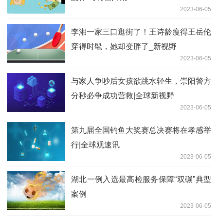
2023-06-05
李湘一家三口逛街了！王诗龄瘦得王岳伦
穿得时髦，她却变胖了_新视野
2023-06-05
与家人争吵后女孩欲跳水轻生，崇阳警方
分秒必争成功营救|全球新视野
2023-06-05
第九届全国钓鱼大奖赛总决赛将在孝感举
行|全球观速讯
2023-06-05
湖北一例入选最高检服务保障“双碳”典型
案例
2023-06-05