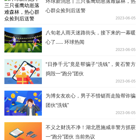
环球新消息丨三只雀鹰幼崽落难森林，热
心群众捡到后送警
2023-06-05
八旬老人雨天迷路街头，接下来的一幕暖
心了...... 环球热闻
2023-06-05
“日挣千元”竟是帮骗子“洗钱”，黄石警方
捣毁一“跑分”团伙
2023-06-05
为博女友欢心，男子不惜铤而走险帮诈骗
团伙“洗钱”
2023-06-05
不义之财洗不净！湖北恩施咸丰警方抓获
一“跑分”团伙 当前热议