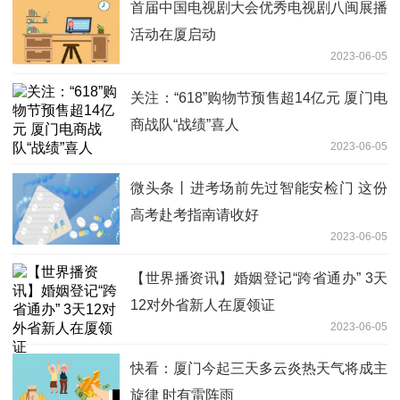
首届中国电视剧大会优秀电视剧八闽展播
活动在厦启动
2023-06-05
关注：“618”购物节预售超14亿元 厦门电
商战队“战绩”喜人
2023-06-05
微头条丨进考场前先过智能安检门 这份
高考赴考指南请收好
2023-06-05
【世界播资讯】婚姻登记“跨省通办” 3天
12对外省新人在厦领证
2023-06-05
快看：厦门今起三天多云炎热天气将成主
旋律 时有雷阵雨