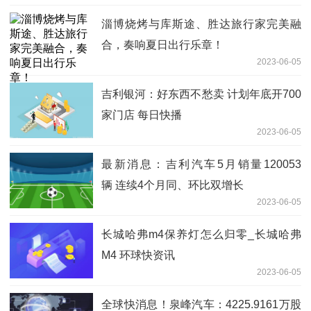
淄博烧烤与库斯途、胜达旅行家完美融
合，奏响夏日出行乐章！
2023-06-05
吉利银河：好东西不愁卖 计划年底开700
家门店 每日快播
2023-06-05
最新消息：吉利汽车5月销量120053
辆 连续4个月同、环比双增长
2023-06-05
长城哈弗m4保养灯怎么归零_长城哈弗
M4 环球快资讯
2023-06-05
全球快消息！泉峰汽车：4225.9161万股