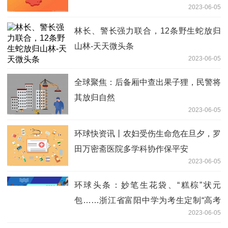
2023-06-05
林长、警长强力联合，12条野生蛇放归
山林-天天微头条
2023-06-05
全球聚焦：后备厢中查出果子狸，民警将
其放归自然
2023-06-05
环球快资讯丨农妇受伤生命危在旦夕，罗
田万密斋医院多学科协作保平安
2023-06-05
环球头条：妙笔生花袋、“糕棕”状元
包……浙江省富阳中学为考生定制“高考
2023-06-05
加油包”