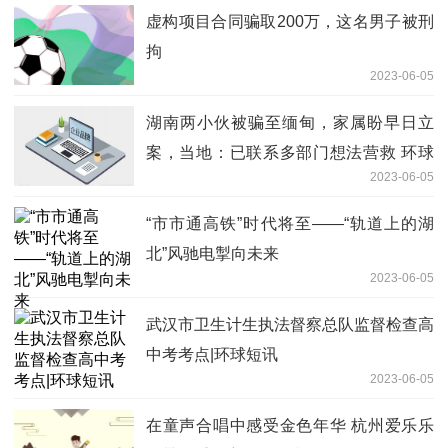
虚构项目合同骗取200万，这名男子被刑
拘
2023-06-05
湖南两小伙被骗至缅甸，家属盼早日立
案，当地：已联系多部门想法营救 环球
2023-06-05
快播报
“市市通高铁”时代将至——“轨道上的湖
北”风驰电掣向未来
2023-06-05
武汉市卫生计生执法督察总队监督检查高
中考考点|环球短讯
2023-06-05
在童声合唱中感受金色年华 杭州爱乐乐