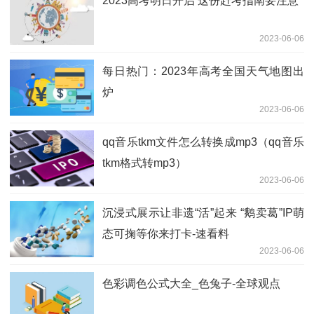
2023高考明日开启 这份赶考指南要注意
2023-06-06
每日热门：2023年高考全国天气地图出
炉
2023-06-06
qq音乐tkm文件怎么转换成mp3（qq音乐
tkm格式转mp3）
2023-06-06
沉浸式展示让非遗“活”起来 “鹅卖葛”IP萌
态可掬等你来打卡-速看料
2023-06-06
色彩调色公式大全_色兔子-全球观点