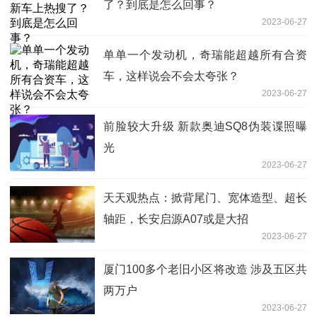
了？到底是怎么回事？
2023-06-27
单单一个发动机，奇瑞能超越所有合资
车，这样说会不会太夸张？
2023-06-27
前脸较大升级 新款奥迪SQ8伪装谍照曝
光
2023-06-27
天天观热点：掀背尾门、宽体造型、超长
轴距，长安启源A07或是大招
2023-06-27
厦门100多个老旧小区将改造 涉及五区共
两万户
2023-06-27