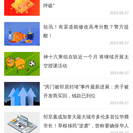
呼吸”
2023-06-27
短讯！有渠道能修改高考分数？警方提
醒！
2023-06-27
神十六乘组在轨近一个月 将继续开展太
空授课活动
2023-06-27
“房门被邻居封堵”事件最新进展：房子被
开发商买回，钱款已到位
2023-06-27
邹至蕙成加拿大最大城市多伦多首位华裔
市长！草根移民“逆袭”，曾称要确保华人
2023-06-27