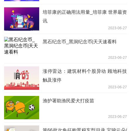
体已找到_微动态
培菲康的正确用法用量_培菲康 世界最资
讯
2023-06-27
黑石纪念币_黑洞纪念币|天天速看料
2023-06-27
涨停雷达：建筑材料个股异动 顾地科技
触及涨停
2023-06-27
渔护署助渔民爱犬打疫苗
2023-06-27
第66批次免征购置税车型目录 宝骏云朵/