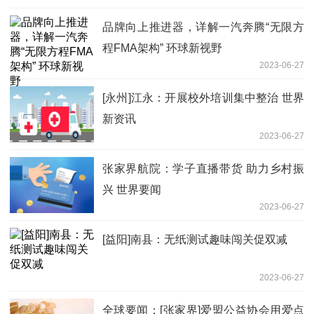
品牌向上推进器，详解一汽奔腾“无限方
程FMA架构” 环球新视野
2023-06-27
[永州]江永：开展校外培训集中整治 世界
新资讯
2023-06-27
张家界航院：学子直播带货 助力乡村振
兴 世界要闻
2023-06-27
[益阳]南县：无纸测试趣味闯关促双减
2023-06-27
全球要闻：[张家界]爱盟公益协会用爱点