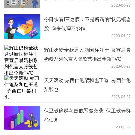
2023-06-27
询函
今日快看!三达膜：不是所谓的“状元概念
股” 向来低调不炒作
2023-06-27
辉山奶粉全线通过新国标注册 官宣启晨
奶粉系列代言人张歆艺推出全新TVC
2023-06-27
天天滚动:赤西仁龟梨和也王道_赤西仁龟
梨和也
2023-06-27
保卫破碎群岛击败恶魔突袭_保卫破碎群
岛任务
2023-06-27