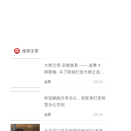
推荐文章
大师之境 至衡致美 —— 波摩 X
阿斯顿· 马丁联袂打造大师之选21
年
业界
03-14
科技赋能共享办公，创富港打造智
慧办公空间
业界
03-14
太古可口可乐中国内地2021表现