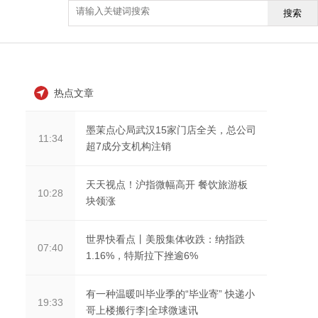
搜索
热点文章
墨茉点心局武汉15家门店全关，总公司
11:34
超7成分支机构注销
天天视点！沪指微幅高开 餐饮旅游板
10:28
块领涨
世界快看点丨美股集体收跌：纳指跌
07:40
1.16%，特斯拉下挫逾6%
有一种温暖叫毕业季的“毕业寄” 快递小
19:33
哥上楼搬行李|全球微速讯