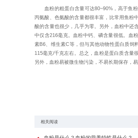
血粉的粗蛋白含量可达80~90%，高于
丙氨酸、色氨酸的含量都很丰富，比常用鱼粉
酸的含量也很少，几乎为零。另外，血粉中还
中仅含216毫克。血粉中钙、磷含量很低。血
素B6、维生素C等，但与其他动物
性
蛋白质饲
115毫克/千克左右。总之，血粉是蛋白质含量
另外，血粉易被微生物污染，不易长期保存，易
关键词：
血粉是什么
血粉的营养特性是什
相关阅读
血粉是什么？血粉的营养特性是什么？