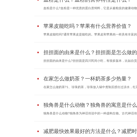
血粉是什么?血粉是一种优质的蛋白质饲料，它是从被检疫的健康动物身
苹果皮能吃吗？苹果有什么营养价值？
苹果皮能吃吗?通常苹果皮是能吃的。苹果皮和苹果肉一样具有丰富的营
担担面的由来是什么？担担面是怎么做的
担担面的由来是什么?担担面是四川民间小吃，有很多版本，比如自贡担
在家怎么做奶茶？一杯奶茶多少热量？
在家怎么做奶茶?1、珍珠奶茶，珍珠放入锅中煮制后捞出过凉水，红茶.
独角兽是什么动物？独角兽的寓意是什么
独角兽是什么动物?独角兽为神话传说中的一种虚构生物。古代神话传说
减肥最快效果最好的方法是什么？减肥时..