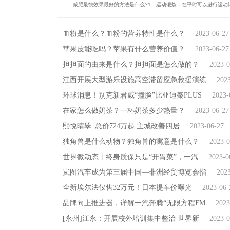
减肥最快效果最好的方法是什么?1、运动锻炼：在平时可以进行运动锻.
血粉是什么？血粉的营养特性是什么？
2023-06-27
苹果皮能吃吗？苹果有什么营养价值？
2023-06-27
担担面的由来是什么？担担面是怎么做的？
2023-0
江西开展大型游乐设施高空滞留应急救援演练
202
环球消息！别克新君威“撞脸”比亚迪秦PLUS
2023-
在家怎么做奶茶？一杯奶茶多少热量？
2023-06-27
熙悦晴翠 |总价724万起 主城改善四居
2023-06-27
独角兽是什么动物？独角兽的寓意是什么？
2023-0
世界微动态丨终身质保只是“开胃菜”，一汽
2023-0
岚图汽车成为第三届中国—非洲经贸博览会指
202
全新埃尔法仅售32万元！日本提车价曝光
2023-06-
品牌向上推进器，详解一汽奔腾“无限方程FM
2023
[永州]江永：开展校外培训集中整治 世界新
2023-0