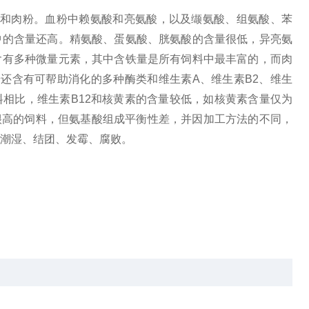
鱼粉和肉粉。血粉中赖氨酸和亮氨酸，以及缬氨酸、组氨酸、苯
中的含量还高。精氨酸、蛋氨酸、胱氨酸的含量很低，异亮氨
含有多种微量元素，其中含铁量是所有饲料中最丰富的，而肉
粉还含有可帮助消化的多种酶类和维生素A、维生素B2、维生
料相比，维生素B12和核黄素的含量较低，如核黄素含量仅为
很高的饲料，但氨基酸组成
平
衡
性
差，并因加工方法的不同，
潮湿、结团、发霉、腐败。
么
血粉对人体有害吗
干血粉用途