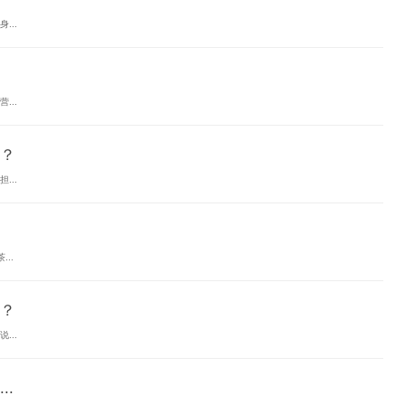
...
...
？
...
..
？
...
.