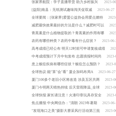
张家界航院：学子直播带货 助力乡村振兴
2023-0
[益阳]南县：无纸测试趣味闯关促双减
2023-06-27
全球要闻：[张家界]爱盟公益协会用爱点燃特
2023
减肥最快效果最好的方法是什么？减肥时可以
202
青蒿素是什么植物提取的？青蒿素的作用有哪
202
农药有哪些种类？农药中毒有什么症状？
2023-06-
高考成绩已经公布 明天12时前可申请复核成绩
202
中考成绩预计下月中旬发布 志愿填报时间尚
2023-
患上猴痘疾病有哪些症状？猴痘怎么预防？
2023-0
全球热议:能“算”会“看” 厦企加码布局A
2023-06-27
厦门100多个老旧小区将改造 涉及五区共两
2023-0
厦门今明两天晴热持续 后天雷雨降温_全球
2023-0
全球快报:家长请注意！火漆印章玩具存安全
2023-
焦点播报:中央网信办：“清朗·2023年暑期
2023-06-
“发现海口之美”摄影大赛采风行活动第三批
2023-0