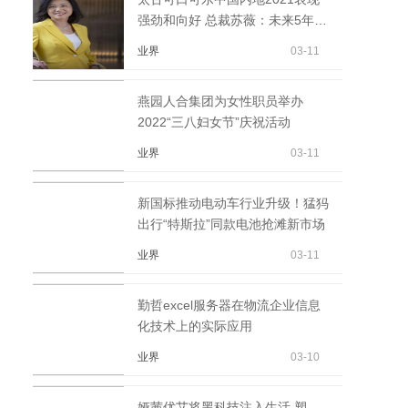
强劲和向好 总裁苏薇：未来5年将
继续加大在华投资
业界
03-11
燕园人合集团为女性职员举办
2022“三八妇女节”庆祝活动
业界
03-11
新国标推动电动车行业升级！猛犸
出行“特斯拉”同款电池抢滩新市场
业界
03-11
勤哲excel服务器在物流企业信息
化技术上的实际应用
业界
03-10
娅茜优艾将黑科技注入生活 塑