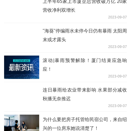
上半年65家上市厦企总营收破万亿 20家
营收净利双增长
2023-09-07
"海葵"停编雨水未停今日仍有暴雨 太阳周
末或才露头
2023-09-07
滚动|暴雨预警解除！厦门结束应急响
应！
2023-09-07
连日暴雨给农业带来影响 水果部分减收
秋播无奈推迟
2023-09-07
为什么要把房子托管给民宿公司，来自绍
兴的一位房东她说清楚了！