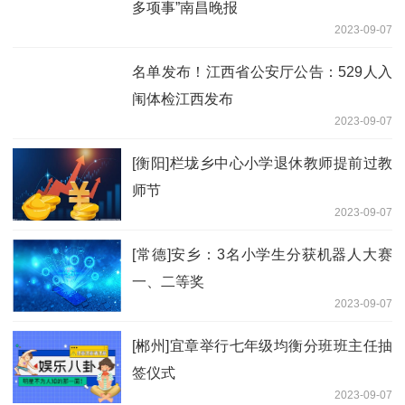
多项事”南昌晚报
2023-09-07
名单发布！江西省公安厅公告：529人入
闱体检江西发布
2023-09-07
[衡阳]栏垅乡中心小学退休教师提前过教
师节
2023-09-07
[常德]安乡：3名小学生分获机器人大赛
一、二等奖
2023-09-07
[郴州]宜章举行七年级均衡分班班主任抽
签仪式
2023-09-07