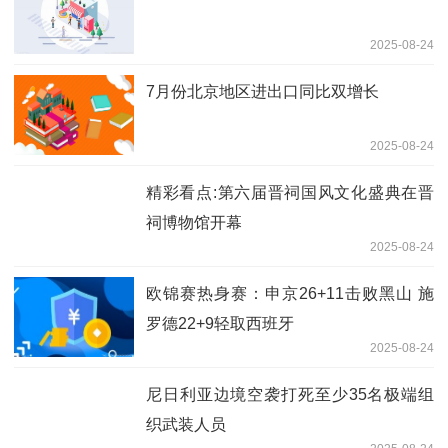
2025-08-24
7月份北京地区进出口同比双增长
2025-08-24
精彩看点:第六届晋祠国风文化盛典在晋
祠博物馆开幕
2025-08-24
欧锦赛热身赛：申京26+11击败黑山 施
罗德22+9轻取西班牙
2025-08-24
尼日利亚边境空袭打死至少35名极端组
织武装人员