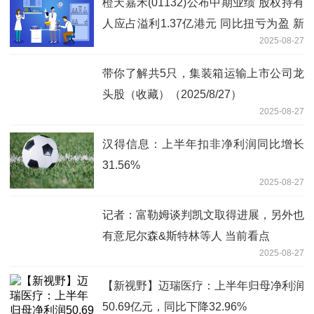
橙天嘉禾(01132)公布中期业绩 股权持有
人应占溢利1.37亿港元 同比扭亏为盈 新
2025-08-27
资讯
带你了解共5只，集装箱运输上市公司龙
头股（收藏）（2025/8/27）
2025-08-27
汉得信息：上半年扣非净利润同比增长
31.56%
2025-08-27
记者：富勒姆谈判凯文取得进展，另外也
有意尼尔森&斯特林等人 当前看点
2025-08-27
【新视野】迈瑞医疗：上半年归母净利润
50.69亿元，同比下降32.96%