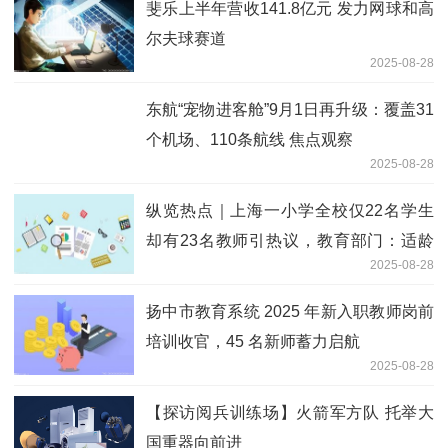
斐乐上半年营收141.8亿元 发力网球和高
尔夫球赛道
2025-08-28
东航“宠物进客舱”9月1日再升级：覆盖31
个机场、110条航线 焦点观察
2025-08-28
纵览热点｜上海一小学全校仅22名学生
却有23名教师引热议，教育部门：适龄
2025-08-28
儿童就这么多，该地段多个小区已动迁
焦点
扬中市教育系统 2025 年新入职教师岗前
培训收官，45 名新师蓄力启航
2025-08-28
【探访阅兵训练场】火箭军方队 托举大
国重器向前进