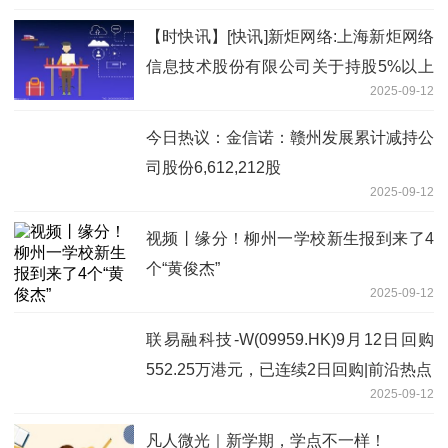
【时快讯】[快讯]新炬网络:上海新炬网络
信息技术股份有限公司关于持股5%以上
2025-09-12
股东、董事兼高级管理人员减持股份结果
今日热议：金信诺：赣州发展累计减持公
司股份6,612,212股
2025-09-12
视频丨缘分！柳州一学校新生报到来了4
个“黄俊杰”
2025-09-12
联易融科技-W(09959.HK)9月12日回购
552.25万港元，已连续2日回购|前沿热点
2025-09-12
凡人微光｜新学期，学点不一样！