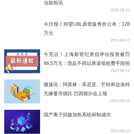
当前热讯
2025-09-12
今日报丨仰望U8L鼎世版售价公布：128
万元
2025-09-12
今亮点！上海新世纪资信评估投资被罚
66.5万元：违反不得以承诺低收费手段招
2025-09-12
揽业务管理规定等
微速讯：阿莫林：库尼亚、芒特和达洛特
无缘曼市德比 巴因德尔会上场
2025-09-12
国产离子回旋加热系统研制成功
2025-09-12