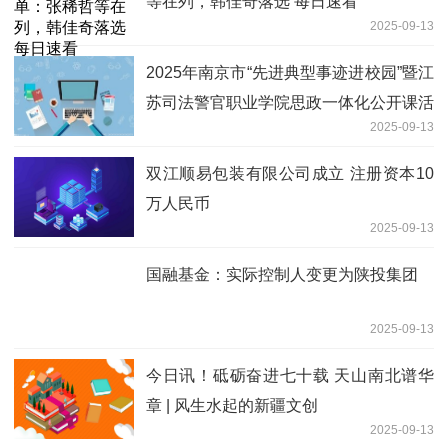
等在列，韩佳奇落选 每日速看
2025-09-13
2025年南京市“先进典型事迹进校园”暨江
苏司法警官职业学院思政一体化公开课活
2025-09-13
动在浦口区举行-新要闻
双江顺易包装有限公司成立 注册资本10
万人民币
2025-09-13
国融基金：实际控制人变更为陕投集团
2025-09-13
今日讯！砥砺奋进七十载 天山南北谱华
章 | 风生水起的新疆文创
2025-09-13